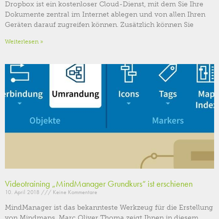
Dropbox ist ein kostenloser Cloud-Dienst, mit dem Sie Ihre
Dokumente zentral im Internet ablegen und von allen Ihren
Geräten darauf zugreifen können. Zusätzlich können Sie
Weiterlesen »
Videotraining „MindManager Grundkurs“ ist erschienen
10. April 2018
Keine Kommentare
MindManager ist das bekannteste Werkzeug für die Erstellung
von Mindmaps. Marc Oliver Thoma zeigt Ihnen in diesem